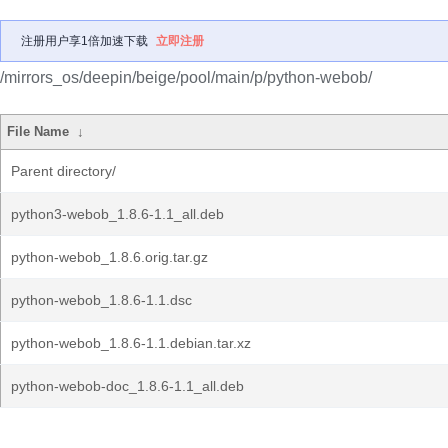
注册用户享1倍加速下载
立即注册
/mirrors_os/deepin/beige/pool/main/p/python-webob/
File Name
↓
Parent directory/
python3-webob_1.8.6-1.1_all.deb
python-webob_1.8.6.orig.tar.gz
python-webob_1.8.6-1.1.dsc
python-webob_1.8.6-1.1.debian.tar.xz
python-webob-doc_1.8.6-1.1_all.deb