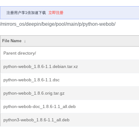
注册用户享1倍加速下载
立即注册
/mirrors_os/deepin/beige/pool/main/p/python-webob/
File Name
↓
Parent directory/
python-webob_1.8.6-1.1.debian.tar.xz
python-webob_1.8.6-1.1.dsc
python-webob_1.8.6.orig.tar.gz
python-webob-doc_1.8.6-1.1_all.deb
python3-webob_1.8.6-1.1_all.deb