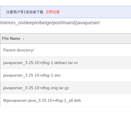
注册用户享1倍加速下载
立即注册
/mirrors_os/deepin/beige/pool/main/j/javaparser/
File Name
↓
Parent directory/
javaparser_3.25.10+dfsg-1.debian.tar.xz
javaparser_3.25.10+dfsg-1.dsc
javaparser_3.25.10+dfsg.orig.tar.gz
libjavaparser-java_3.25.10+dfsg-1_all.deb