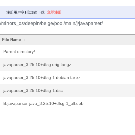
注册用户享1倍加速下载
立即注册
/mirrors_os/deepin/beige/pool/main/j/javaparser/
File Name
↓
Parent directory/
javaparser_3.25.10+dfsg.orig.tar.gz
javaparser_3.25.10+dfsg-1.debian.tar.xz
javaparser_3.25.10+dfsg-1.dsc
libjavaparser-java_3.25.10+dfsg-1_all.deb