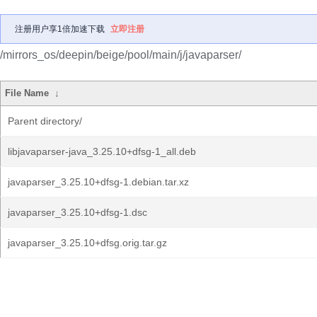
注册用户享1倍加速下载
立即注册
/mirrors_os/deepin/beige/pool/main/j/javaparser/
File Name
↓
Parent directory/
libjavaparser-java_3.25.10+dfsg-1_all.deb
javaparser_3.25.10+dfsg-1.debian.tar.xz
javaparser_3.25.10+dfsg-1.dsc
javaparser_3.25.10+dfsg.orig.tar.gz