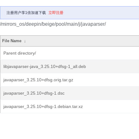
注册用户享1倍加速下载
立即注册
/mirrors_os/deepin/beige/pool/main/j/javaparser/
File Name
↓
Parent directory/
libjavaparser-java_3.25.10+dfsg-1_all.deb
javaparser_3.25.10+dfsg.orig.tar.gz
javaparser_3.25.10+dfsg-1.dsc
javaparser_3.25.10+dfsg-1.debian.tar.xz