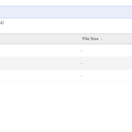
4/
File Size
↓
-
-
-