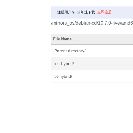
注册用户享1倍加速下载
立即注册
/mirrors_os/debian-cd/10.7.0-live/amd6
File Name
↓
Parent directory/
iso-hybrid/
bt-hybrid/