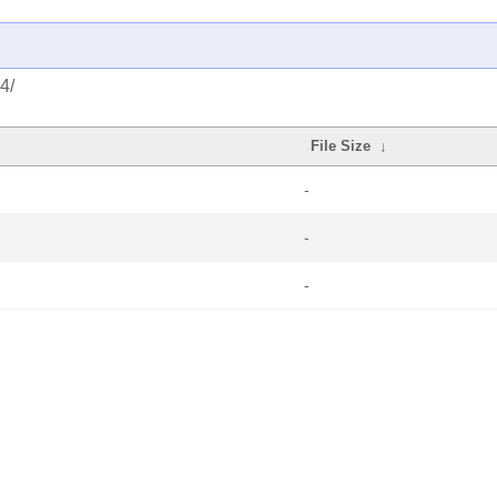
4/
File Size
↓
-
-
-