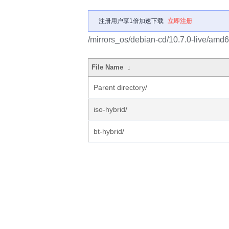
注册用户享1倍加速下载
立即注册
/mirrors_os/debian-cd/10.7.0-live/amd6
File Name
↓
Parent directory/
iso-hybrid/
bt-hybrid/