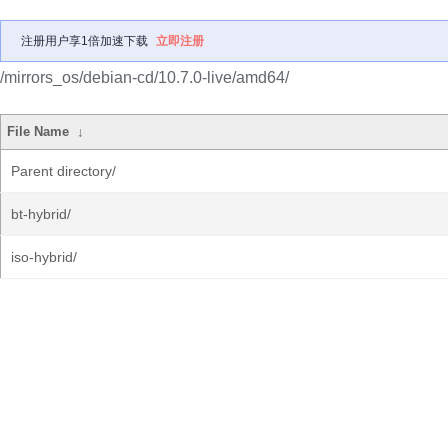
注册用户享1倍加速下载
立即注册
/mirrors_os/debian-cd/10.7.0-live/amd64/
File Name
↓
Parent directory/
bt-hybrid/
iso-hybrid/