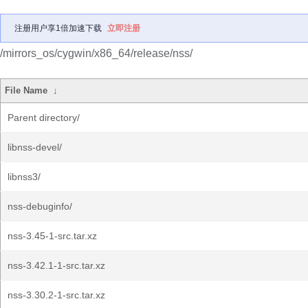
注册用户享1倍加速下载
立即注册
/mirrors_os/cygwin/x86_64/release/nss/
File Name
↓
Parent directory/
libnss-devel/
libnss3/
nss-debuginfo/
nss-3.45-1-src.tar.xz
nss-3.42.1-1-src.tar.xz
nss-3.30.2-1-src.tar.xz