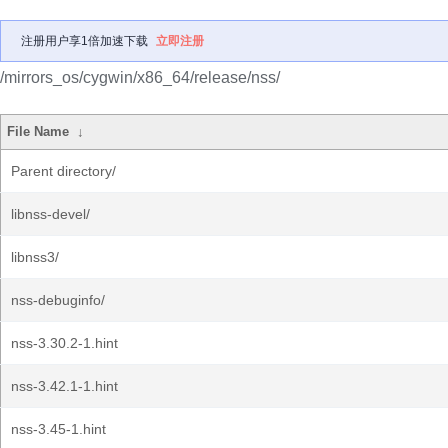
注册用户享1倍加速下载
立即注册
/mirrors_os/cygwin/x86_64/release/nss/
File Name
↓
Parent directory/
libnss-devel/
libnss3/
nss-debuginfo/
nss-3.30.2-1.hint
nss-3.42.1-1.hint
nss-3.45-1.hint