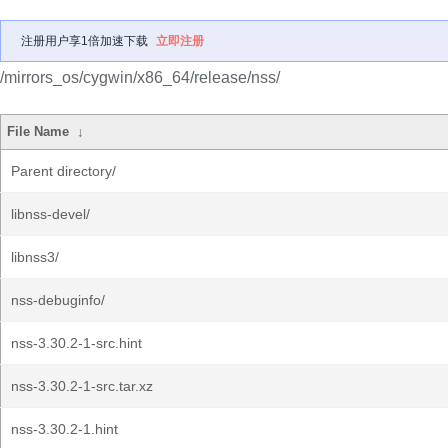
注册用户享1倍加速下载
立即注册
/mirrors_os/cygwin/x86_64/release/nss/
File Name
↓
Parent directory/
libnss-devel/
libnss3/
nss-debuginfo/
nss-3.30.2-1-src.hint
nss-3.30.2-1-src.tar.xz
nss-3.30.2-1.hint