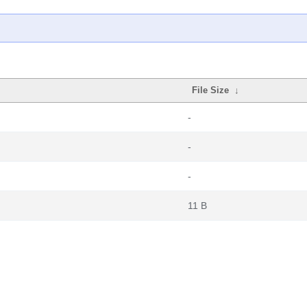
File Size
↓
-
-
-
11 B