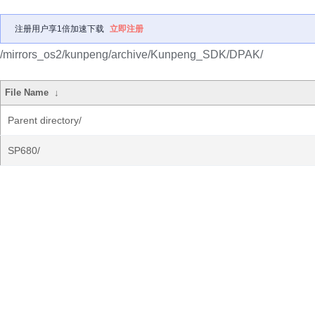
注册用户享1倍加速下载
立即注册
/mirrors_os2/kunpeng/archive/Kunpeng_SDK/DPAK/
File Name
↓
Parent directory/
SP680/