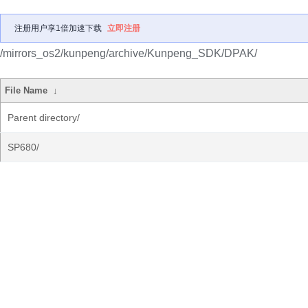
注册用户享1倍加速下载
立即注册
/mirrors_os2/kunpeng/archive/Kunpeng_SDK/DPAK/
File Name
↓
Parent directory/
SP680/