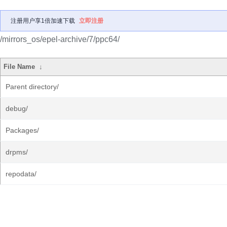
注册用户享1倍加速下载
立即注册
/mirrors_os/epel-archive/7/ppc64/
File Name
↓
Parent directory/
debug/
Packages/
drpms/
repodata/