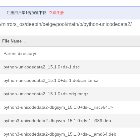
注册用户享1倍加速下载
立即注册
/mirrors_os/deepin/beige/pool/main/p/python-unicodedata2/
File Name
↓
Parent directory/
python-unicodedata2_15.1.0+ds-1.dsc
python-unicodedata2_15.1.0+ds-1.debian.tar.xz
python-unicodedata2_15.1.0+ds.orig.tar.gz
python3-unicodedata2-dbgsym_15.1.0+ds-1_riscv64..>
python3-unicodedata2-dbgsym_15.1.0+ds-1_i386.deb
python3-unicodedata2-dbgsym_15.1.0+ds-1_amd64.deb