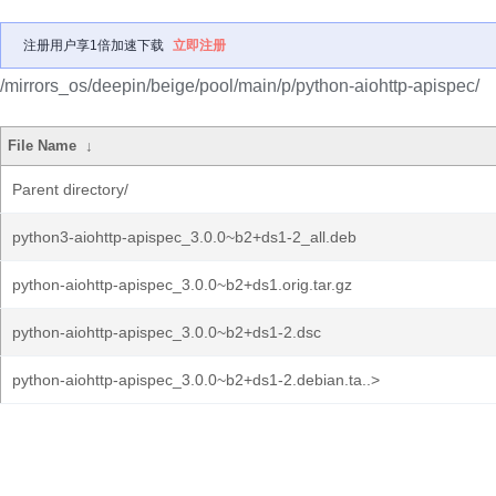
注册用户享1倍加速下载
立即注册
/mirrors_os/deepin/beige/pool/main/p/python-aiohttp-apispec/
File Name
↓
Parent directory/
python3-aiohttp-apispec_3.0.0~b2+ds1-2_all.deb
python-aiohttp-apispec_3.0.0~b2+ds1.orig.tar.gz
python-aiohttp-apispec_3.0.0~b2+ds1-2.dsc
python-aiohttp-apispec_3.0.0~b2+ds1-2.debian.ta..>