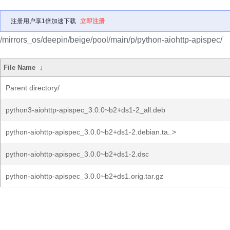
注册用户享1倍加速下载
立即注册
/mirrors_os/deepin/beige/pool/main/p/python-aiohttp-apispec/
File Name
↓
Parent directory/
python3-aiohttp-apispec_3.0.0~b2+ds1-2_all.deb
python-aiohttp-apispec_3.0.0~b2+ds1-2.debian.ta..>
python-aiohttp-apispec_3.0.0~b2+ds1-2.dsc
python-aiohttp-apispec_3.0.0~b2+ds1.orig.tar.gz