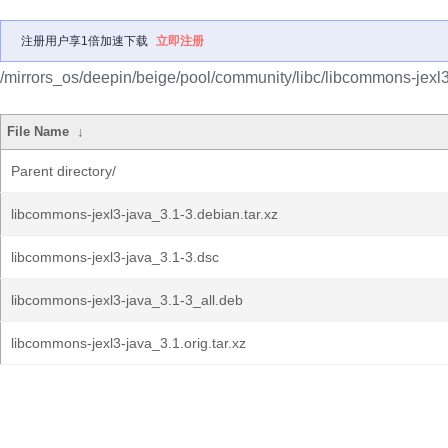
注册用户享1倍加速下载
立即注册
/mirrors_os/deepin/beige/pool/community/libc/libcommons-jexl3
File Name
↓
Parent directory/
libcommons-jexl3-java_3.1-3.debian.tar.xz
libcommons-jexl3-java_3.1-3.dsc
libcommons-jexl3-java_3.1-3_all.deb
libcommons-jexl3-java_3.1.orig.tar.xz