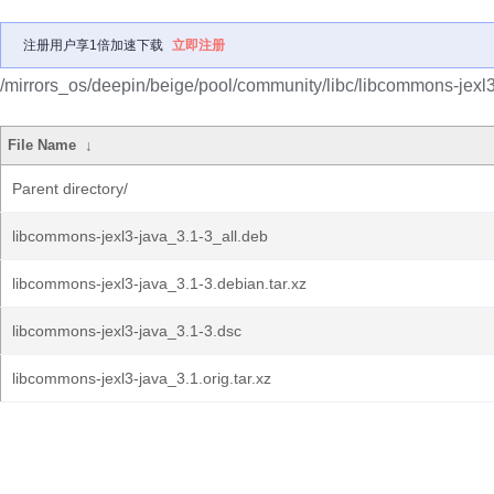
注册用户享1倍加速下载
立即注册
/mirrors_os/deepin/beige/pool/community/libc/libcommons-jexl3
File Name
↓
Parent directory/
libcommons-jexl3-java_3.1-3_all.deb
libcommons-jexl3-java_3.1-3.debian.tar.xz
libcommons-jexl3-java_3.1-3.dsc
libcommons-jexl3-java_3.1.orig.tar.xz