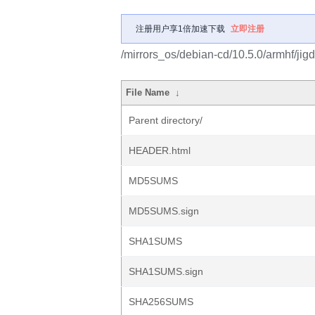
注册用户享1倍加速下载
立即注册
/mirrors_os/debian-cd/10.5.0/armhf/jig
File Name
↓
Parent directory/
HEADER.html
MD5SUMS
MD5SUMS.sign
SHA1SUMS
SHA1SUMS.sign
SHA256SUMS