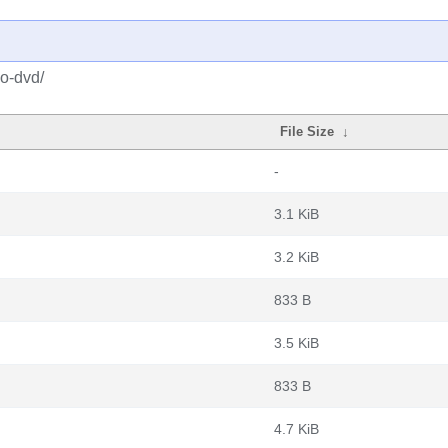
do-dvd/
File Size
↓
-
3.1 KiB
3.2 KiB
833 B
3.5 KiB
833 B
4.7 KiB