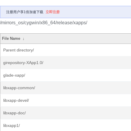
注册用户享1倍加速下载
立即注册
/mirrors_os/cygwin/x86_64/release/xapps/
File Name
↓
Parent directory/
girepository-XApp1.0/
glade-xapp/
libxapp-common/
libxapp-devel/
libxapp-doc/
libxapp1/