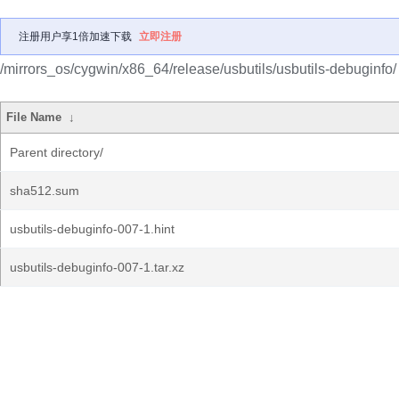
注册用户享1倍加速下载
立即注册
/mirrors_os/cygwin/x86_64/release/usbutils/usbutils-debuginfo/
File Name
↓
Parent directory/
sha512.sum
usbutils-debuginfo-007-1.hint
usbutils-debuginfo-007-1.tar.xz