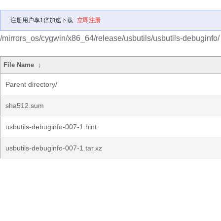
注册用户享1倍加速下载
立即注册
/mirrors_os/cygwin/x86_64/release/usbutils/usbutils-debuginfo/
File Name
↓
Parent directory/
sha512.sum
usbutils-debuginfo-007-1.hint
usbutils-debuginfo-007-1.tar.xz