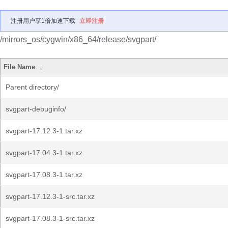
注册用户享1倍加速下载
立即注册
/mirrors_os/cygwin/x86_64/release/svgpart/
File Name
↓
Parent directory/
svgpart-debuginfo/
svgpart-17.12.3-1.tar.xz
svgpart-17.04.3-1.tar.xz
svgpart-17.08.3-1.tar.xz
svgpart-17.12.3-1-src.tar.xz
svgpart-17.08.3-1-src.tar.xz