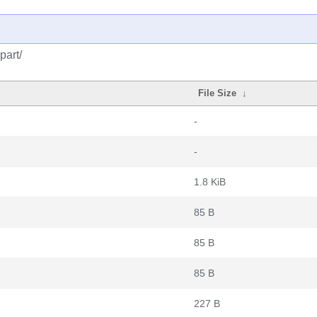
part/
File Size
↓
-
-
1.8 KiB
85 B
85 B
85 B
227 B