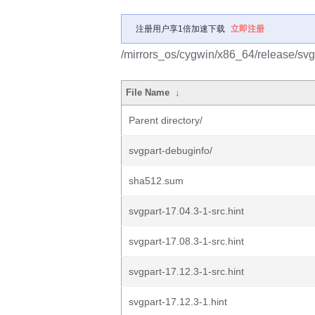
注册用户享1倍加速下载
立即注册
/mirrors_os/cygwin/x86_64/release/svg
File Name
↓
Parent directory/
svgpart-debuginfo/
sha512.sum
svgpart-17.04.3-1-src.hint
svgpart-17.08.3-1-src.hint
svgpart-17.12.3-1-src.hint
svgpart-17.12.3-1.hint