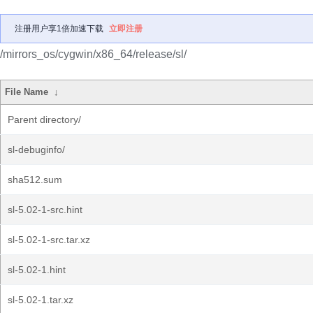
注册用户享1倍加速下载
立即注册
/mirrors_os/cygwin/x86_64/release/sl/
File Name
↓
Parent directory/
sl-debuginfo/
sha512.sum
sl-5.02-1-src.hint
sl-5.02-1-src.tar.xz
sl-5.02-1.hint
sl-5.02-1.tar.xz