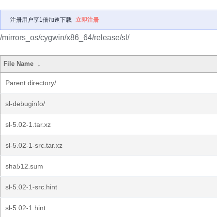
注册用户享1倍加速下载
立即注册
/mirrors_os/cygwin/x86_64/release/sl/
File Name
↓
Parent directory/
sl-debuginfo/
sl-5.02-1.tar.xz
sl-5.02-1-src.tar.xz
sha512.sum
sl-5.02-1-src.hint
sl-5.02-1.hint