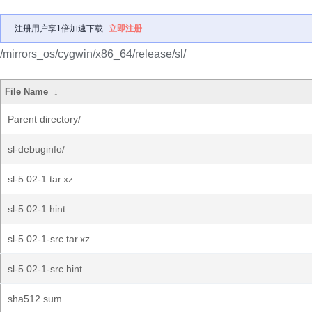
注册用户享1倍加速下载
立即注册
/mirrors_os/cygwin/x86_64/release/sl/
File Name
↓
Parent directory/
sl-debuginfo/
sl-5.02-1.tar.xz
sl-5.02-1.hint
sl-5.02-1-src.tar.xz
sl-5.02-1-src.hint
sha512.sum