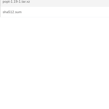
popt-1.19-1.tar.xz
sha512.sum