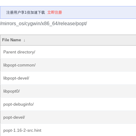
注册用户享1倍加速下载
立即注册
/mirrors_os/cygwin/x86_64/release/popt/
File Name
↓
Parent directory/
libpopt-common/
libpopt-devel/
libpopt0/
popt-debuginfo/
popt-devel/
popt-1.16-2-src.hint