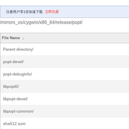
注册用户享1倍加速下载
立即注册
/mirrors_os/cygwin/x86_64/release/popt/
File Name
↓
Parent directory/
popt-devel/
popt-debuginfo/
libpopt0/
libpopt-devel/
libpopt-common/
sha512.sum