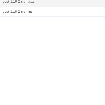
popt-1.16-2-src.tar.xz
popt-1.16-2-src.hint