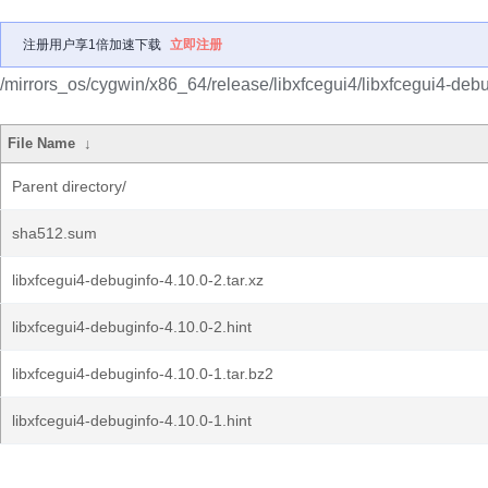
注册用户享1倍加速下载
立即注册
/mirrors_os/cygwin/x86_64/release/libxfcegui4/libxfcegui4-debu
File Name
↓
Parent directory/
sha512.sum
libxfcegui4-debuginfo-4.10.0-2.tar.xz
libxfcegui4-debuginfo-4.10.0-2.hint
libxfcegui4-debuginfo-4.10.0-1.tar.bz2
libxfcegui4-debuginfo-4.10.0-1.hint