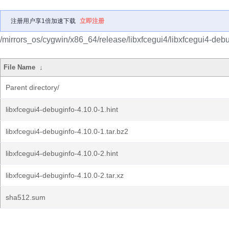
注册用户享1倍加速下载
立即注册
/mirrors_os/cygwin/x86_64/release/libxfcegui4/libxfcegui4-debu
File Name
↓
Parent directory/
libxfcegui4-debuginfo-4.10.0-1.hint
libxfcegui4-debuginfo-4.10.0-1.tar.bz2
libxfcegui4-debuginfo-4.10.0-2.hint
libxfcegui4-debuginfo-4.10.0-2.tar.xz
sha512.sum