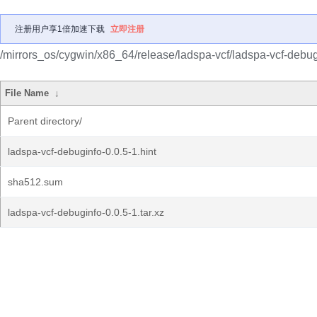
注册用户享1倍加速下载
立即注册
/mirrors_os/cygwin/x86_64/release/ladspa-vcf/ladspa-vcf-debug
File Name
↓
Parent directory/
ladspa-vcf-debuginfo-0.0.5-1.hint
sha512.sum
ladspa-vcf-debuginfo-0.0.5-1.tar.xz