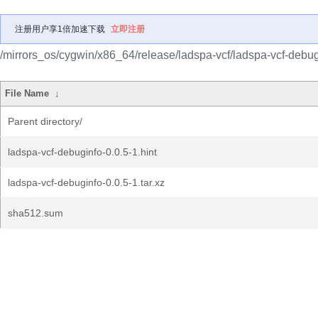
注册用户享1倍加速下载
立即注册
/mirrors_os/cygwin/x86_64/release/ladspa-vcf/ladspa-vcf-debug
File Name
↓
Parent directory/
ladspa-vcf-debuginfo-0.0.5-1.hint
ladspa-vcf-debuginfo-0.0.5-1.tar.xz
sha512.sum