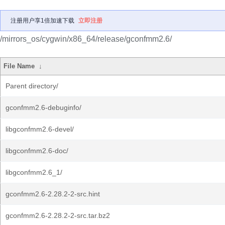
注册用户享1倍加速下载
立即注册
/mirrors_os/cygwin/x86_64/release/gconfmm2.6/
File Name
↓
Parent directory/
gconfmm2.6-debuginfo/
libgconfmm2.6-devel/
libgconfmm2.6-doc/
libgconfmm2.6_1/
gconfmm2.6-2.28.2-2-src.hint
gconfmm2.6-2.28.2-2-src.tar.bz2