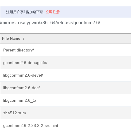
注册用户享1倍加速下载
立即注册
/mirrors_os/cygwin/x86_64/release/gconfmm2.6/
File Name
↓
Parent directory/
gconfmm2.6-debuginfo/
libgconfmm2.6-devel/
libgconfmm2.6-doc/
libgconfmm2.6_1/
sha512.sum
gconfmm2.6-2.28.2-2-src.hint