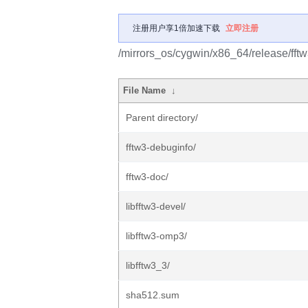
注册用户享1倍加速下载
立即注册
/mirrors_os/cygwin/x86_64/release/fftw
File Name
↓
Parent directory/
fftw3-debuginfo/
fftw3-doc/
libfftw3-devel/
libfftw3-omp3/
libfftw3_3/
sha512.sum