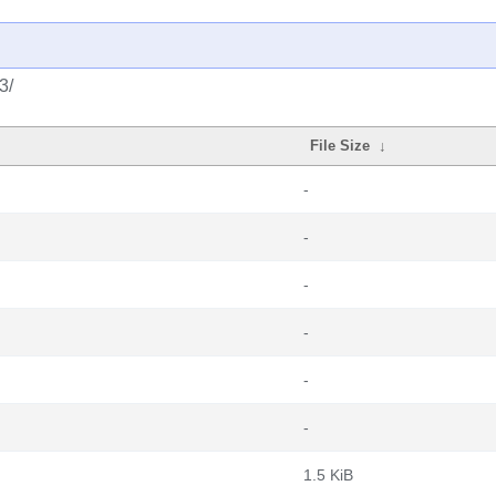
3/
File Size
↓
-
-
-
-
-
-
1.5 KiB