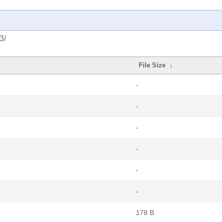
3/
File Size
↓
-
-
-
-
-
-
178 B