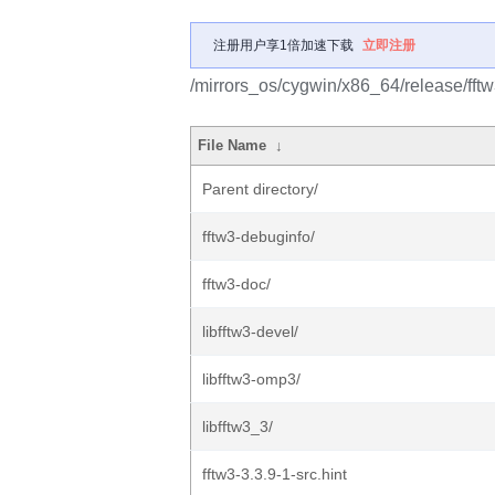
注册用户享1倍加速下载
立即注册
/mirrors_os/cygwin/x86_64/release/fftw
File Name
↓
Parent directory/
fftw3-debuginfo/
fftw3-doc/
libfftw3-devel/
libfftw3-omp3/
libfftw3_3/
fftw3-3.3.9-1-src.hint