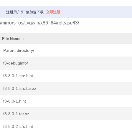
注册用户享1倍加速下载
立即注册
/mirrors_os/cygwin/x86_64/release/f3/
File Name
↓
Parent directory/
f3-debuginfo/
f3-8.0-1-src.hint
f3-8.0-1-src.tar.xz
f3-8.0-1.hint
f3-8.0-1.tar.xz
f3-8.0-2-src.hint