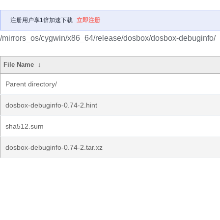
注册用户享1倍加速下载
立即注册
/mirrors_os/cygwin/x86_64/release/dosbox/dosbox-debuginfo/
File Name
↓
Parent directory/
dosbox-debuginfo-0.74-2.hint
sha512.sum
dosbox-debuginfo-0.74-2.tar.xz