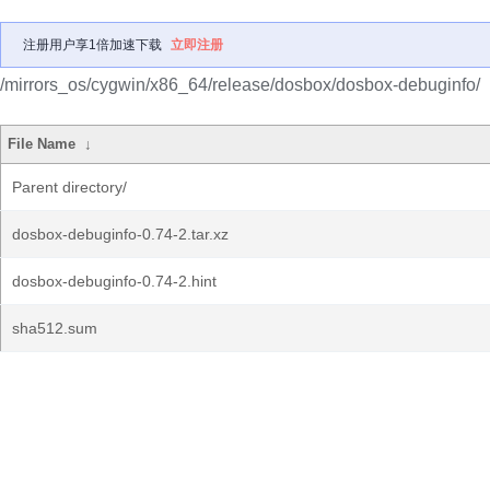
注册用户享1倍加速下载
立即注册
/mirrors_os/cygwin/x86_64/release/dosbox/dosbox-debuginfo/
File Name
↓
Parent directory/
dosbox-debuginfo-0.74-2.tar.xz
dosbox-debuginfo-0.74-2.hint
sha512.sum