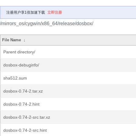
注册用户享1倍加速下载
立即注册
/mirrors_os/cygwin/x86_64/release/dosbox/
File Name
↓
Parent directory/
dosbox-debuginfo/
sha512.sum
dosbox-0.74-2.tar.xz
dosbox-0.74-2.hint
dosbox-0.74-2-src.tar.xz
dosbox-0.74-2-src.hint