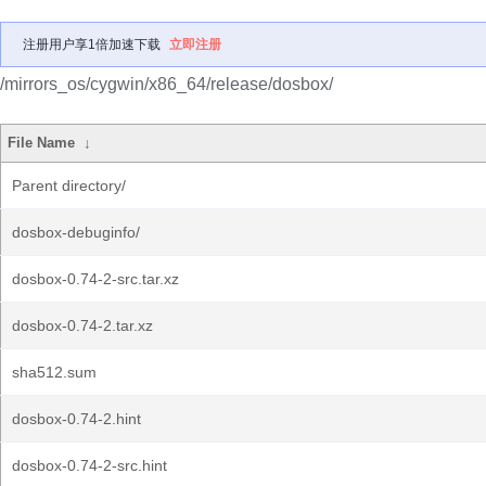
注册用户享1倍加速下载
立即注册
/mirrors_os/cygwin/x86_64/release/dosbox/
File Name
↓
Parent directory/
dosbox-debuginfo/
dosbox-0.74-2-src.tar.xz
dosbox-0.74-2.tar.xz
sha512.sum
dosbox-0.74-2.hint
dosbox-0.74-2-src.hint