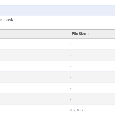
us-sasl/
File Size
↓
-
-
-
-
-
-
4.7 MiB