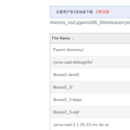
注册用户享1倍加速下载
立即注册
/mirrors_os/cygwin/x86_64/release/cyr
File Name
↓
Parent directory/
cyrus-sasl-debuginfo/
libsasl2-devel/
libsasl2_3/
libsasl2_3-ldap/
libsasl2_3-sql/
cyrus-sasl-2.1.26-10-src.tar.xz