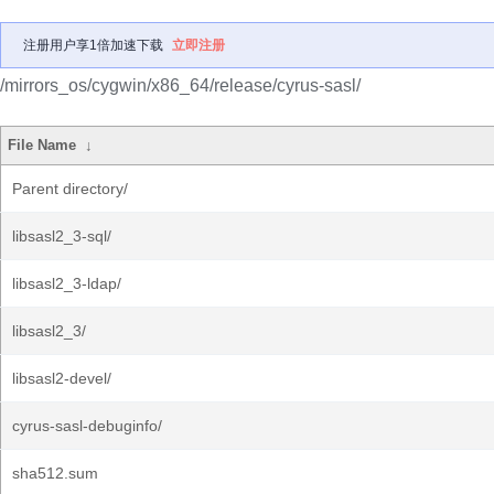
注册用户享1倍加速下载
立即注册
/mirrors_os/cygwin/x86_64/release/cyrus-sasl/
File Name
↓
Parent directory/
libsasl2_3-sql/
libsasl2_3-ldap/
libsasl2_3/
libsasl2-devel/
cyrus-sasl-debuginfo/
sha512.sum