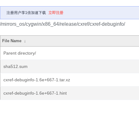
注册用户享1倍加速下载
立即注册
/mirrors_os/cygwin/x86_64/release/cxref/cxref-debuginfo/
File Name
↓
Parent directory/
sha512.sum
cxref-debuginfo-1.6e+667-1.tar.xz
cxref-debuginfo-1.6e+667-1.hint