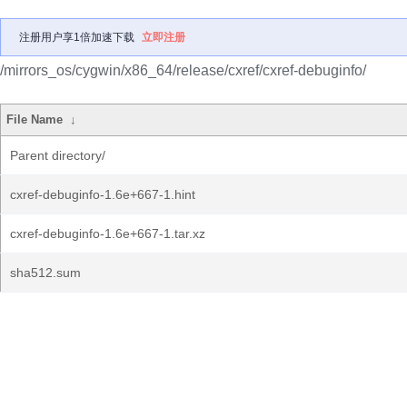
注册用户享1倍加速下载
立即注册
/mirrors_os/cygwin/x86_64/release/cxref/cxref-debuginfo/
File Name
↓
Parent directory/
cxref-debuginfo-1.6e+667-1.hint
cxref-debuginfo-1.6e+667-1.tar.xz
sha512.sum