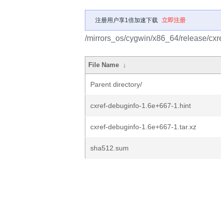
注册用户享1倍加速下载
立即注册
/mirrors_os/cygwin/x86_64/release/cxre
File Name
↓
Parent directory/
cxref-debuginfo-1.6e+667-1.hint
cxref-debuginfo-1.6e+667-1.tar.xz
sha512.sum