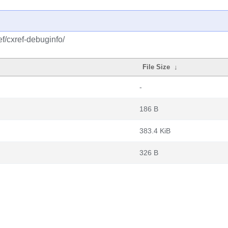
f/cxref-debuginfo/
File Size
↓
-
186 B
383.4 KiB
326 B